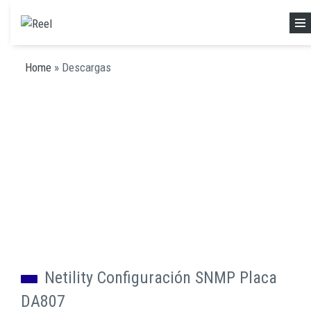
Skip to main content
Home
»
Descargas
Descarga de drivers y otros
archivos
Netility Configuración SNMP Placa
DA807